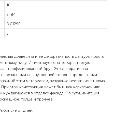
16
5,184
0.01296
5
уральная древесина и её декоративность фактуры просто
ментному виду. И имитирует она не характерную
ала – профилированный брус. Это декоративная
 с нарезанными по внутренней стороне продольными
ванный этим материалом, визуально неотличим от дома,
 При этом конструкция может быть как каркасной или
ам нуждающейся в отделке фасада. По сути, имитация
доска шире, толще и прочнее.
Рыбинске от дней.