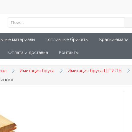
льные материалы
Топливные брикеты
Краски-эмали
Оплата и доставка
Контакты
иал
Имитация бруса
Имитация бруса ШТИЛЬ
бинске