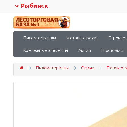
Рыбинск
Пиломатериалы
Металлопрокат
Строите
Крепежные элементы
Акции
Прайс-лист
Пиломатериалы
Осина
Полок ос