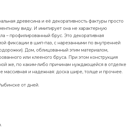
уральная древесина и её декоративность фактуры просто
ментному виду. И имитирует она не характерную
ала – профилированный брус. Это декоративная
ой фиксации в шип-паз, с нарезанными по внутренней
дорожки). Дом, облицованный этим материалом,
рованного или клееного бруса. При этом конструкция
нной же, по каким-либо причинам нуждающейся в отделке
лее массивная и надежная: доска шире, толще и прочнее.
Рыбинске от дней.
.