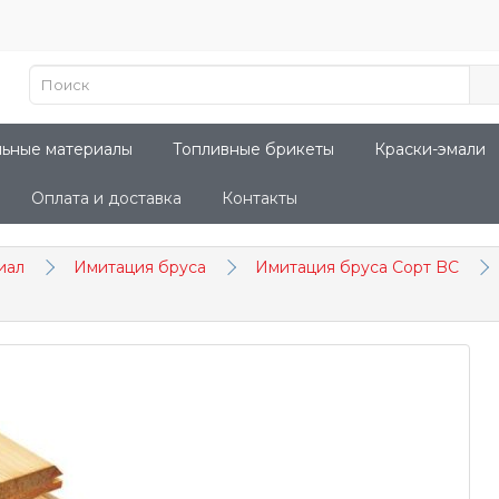
льные материалы
Топливные брикеты
Краски-эмали
Оплата и доставка
Контакты
иал
Имитация бруса
Имитация бруса Сорт BC