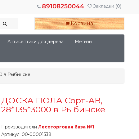
89108250044
Закладки
(0)
Корзина
Антисептики для дерева
Метизы
0 в Рыбинске
ДОСКА ПОЛА Сорт-АВ,
28*135*3000 в Рыбинске
Производители
Лесоторговая база №1
Артикул:
00-00001538