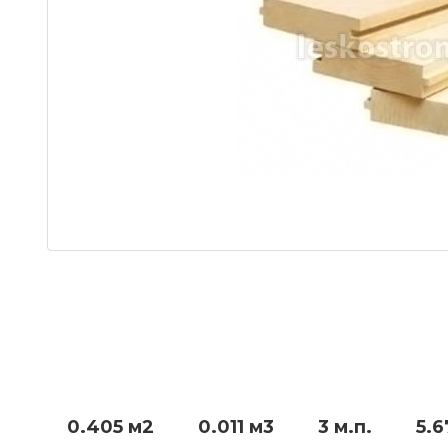
0.405 м2
0.011 м3
3 м.п.
5.6